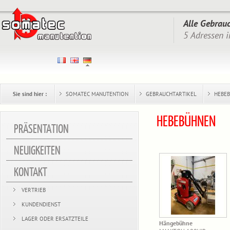
Alle Gebrau
5 Adressen i
Sie sind hier :
SOMATEC MANUTENTION
GEBRAUCHTARTIKEL
HEBE
HEBEBÜHNEN
PRÄSENTATION
NEUIGKEITEN
KONTAKT
VERTRIEB
KUNDENDIENST
LAGER ODER ERSATZTEILE
Hängebühne