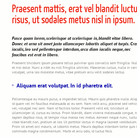
Praesent mattis, erat vel blandit luctu
risus, ut sodales metus nisl in ipsum.
Fusce quam lorem, scelerisque ut scelerisque in, blandit vitae libero.
Donec et urna sit amet justo ullamcorper lobortis aliquet at turpis. Cra
iaculis, leo sed pellentesque interdum, arcu diam iaculis neque, nec
faucibus est erat in libero.
Praesent tincidunt ipsum posuere tellus pulvinar quis convallis sem fringilla. Nu
et nisi dolor. Nunc a nibh eu nisl fringilla ultricies. Maecenas cursus, nulla in var
volutpat, urna leo molestie metus, vitae pretium arcu velit sodales lectus.
Aliquam erat volutpat. In id pharetra elit.
Pellentesque eu mauris purus, a imperdiet tellus. Mauris quis pharetra nulla. Ali
id quam vel mi faucibus malesuada ac eu sem. Nam velit arcu, placerat sed vehic
vel, volutpat nec sem. Nam id facilisis tortor. Praesent velit est, tincidunt ut
ullamcorper id, cursus eu lectus. Proin blandit, diam viverra malesuada congue, 
sapien dapibus risus, at tempor risus massa nec metus. Aenean neque nunc, luctu
vitae blandit non, pretium at leo. Ut porttitor lectus in magna laoreet vestibulum
Proin sit amet orci mauris, ut lobortis metus. Mauris dapibus interdum tortor quis
commodo magna condimentum. Morbi et arcu odio, id luctus felis.