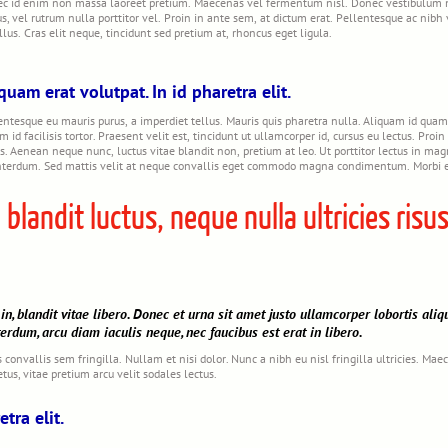
c id enim non massa laoreet pretium. Maecenas vel fermentum nisl. Donec vestibulum nisi
s, vel rutrum nulla porttitor vel. Proin in ante sem, at dictum erat. Pellentesque ac nibh 
ellus. Cras elit neque, tincidunt sed pretium at, rhoncus eget ligula.
quam erat volutpat. In id pharetra elit.
entesque eu mauris purus, a imperdiet tellus. Mauris quis pharetra nulla. Aliquam id qua
 id facilisis tortor. Praesent velit est, tincidunt ut ullamcorper id, cursus eu lectus. Pr
. Aenean neque nunc, luctus vitae blandit non, pretium at leo. Ut porttitor lectus in mag
interdum. Sed mattis velit at neque convallis eget commodo magna condimentum. Morbi et a
 blandit luctus, neque nulla ultricies risu
n, blandit vitae libero. Donec et urna sit amet justo ullamcorper lobortis aliq
nterdum, arcu diam iaculis neque, nec faucibus est erat in libero.
convallis sem fringilla. Nullam et nisi dolor. Nunc a nibh eu nisl fringilla ultricies. Mae
tus, vitae pretium arcu velit sodales lectus.
tra elit.