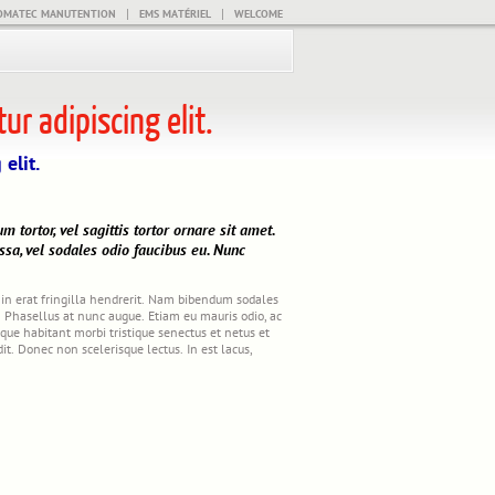
|
|
OMATEC MANUTENTION
EMS MATÉRIEL
WELCOME
r adipiscing elit.
elit.
 tortor, vel sagittis tortor ornare sit amet.
ssa, vel sodales odio faucibus eu. Nunc
in erat fringilla hendrerit. Nam bibendum sodales
s. Phasellus at nunc augue. Etiam eu mauris odio, ac
sque habitant morbi tristique senectus et netus et
t. Donec non scelerisque lectus. In est lacus,