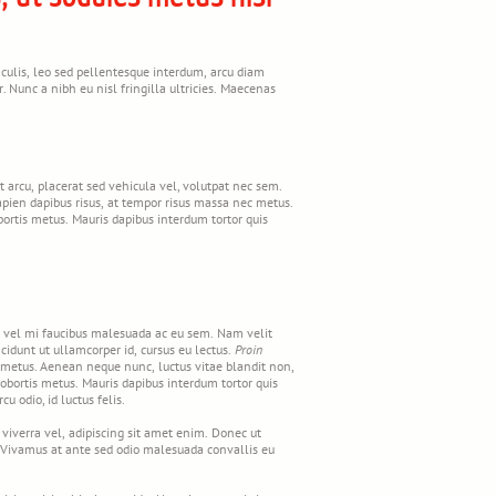
iaculis, leo sed pellentesque interdum, arcu diam
r. Nunc a nibh eu nisl fringilla ultricies. Maecenas
 arcu, placerat sed vehicula vel, volutpat nec sem.
sapien dapibus risus, at tempor risus massa nec metus.
bortis metus. Mauris dapibus interdum tortor quis
am vel mi faucibus malesuada ac eu sem. Nam velit
incidunt ut ullamcorper id, cursus eu lectus.
Proin
 metus. Aenean neque nunc, luctus vitae blandit non,
 lobortis metus. Mauris dapibus interdum tortor quis
 odio, id luctus felis.
viverra vel, adipiscing sit amet enim. Donec ut
e. Vivamus at ante sed odio malesuada convallis eu