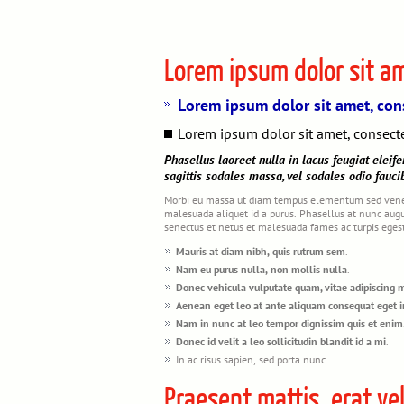
Lorem ipsum dolor sit am
Lorem ipsum dolor sit amet, cons
Lorem ipsum dolor sit amet, consectet
Phasellus laoreet nulla in lacus feugiat eleife
sagittis sodales massa, vel sodales odio fauci
Morbi eu massa ut diam tempus elementum sed venenat
malesuada aliquet id a purus. Phasellus at nunc augue
senectus et netus et malesuada fames ac turpis egesta
Mauris at diam nibh, quis rutrum sem
.
Nam eu purus nulla, non mollis nulla
.
Donec vehicula vulputate quam, vitae adipiscing m
Aenean eget leo at ante aliquam consequat eget i
Nam in nunc at leo tempor dignissim quis et enim
Donec id velit a leo sollicitudin blandit id a mi
.
In ac risus sapien, sed porta nunc.
Praesent mattis, erat vel