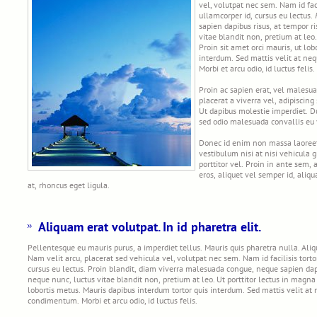
vel, volutpat nec sem. Nam id facil
ullamcorper id, cursus eu lectus.
sapien dapibus risus, at tempor 
vitae blandit non, pretium at leo
Proin sit amet orci mauris, ut lo
interdum. Sed mattis velit at 
Morbi et arcu odio, id luctus felis.
Proin ac sapien erat, vel malesu
placerat a viverra vel, adipiscing
Ut dapibus molestie imperdiet. D
sed odio malesuada convallis eu
Donec id enim non massa laoree
vestibulum nisi at nisi vehicula 
porttitor vel. Proin in ante sem, 
eros, aliquet vel semper id, aliqu
at, rhoncus eget ligula.
Aliquam erat volutpat. In id pharetra elit.
Pellentesque eu mauris purus, a imperdiet tellus. Mauris quis pharetra nulla. A
Nam velit arcu, placerat sed vehicula vel, volutpat nec sem. Nam id facilisis tortor
cursus eu lectus. Proin blandit, diam viverra malesuada congue, neque sapien da
neque nunc, luctus vitae blandit non, pretium at leo. Ut porttitor lectus in magna
lobortis metus. Mauris dapibus interdum tortor quis interdum. Sed mattis velit 
condimentum. Morbi et arcu odio, id luctus felis.