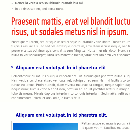
Donec id velit a leo sollicitudin blandit id a mi
.
In ac risus sapien, sed porta nunc.
Praesent mattis, erat vel blandit luctu
risus, ut sodales metus nisl in ipsum.
Fusce quam lorem, scelerisque ut scelerisque in, blandit vitae libero. Donec et urn
turpis. Cras iaculis, leo sed pellentesque interdum, arcu diam iaculis neque, nec f
posuere tellus pulvinar quis convallis sem fringilla. Nullam et nisi dolor. Nunc a n
nulla in varius volutpat, urna leo molestie metus, vitae pretium arcu velit sodales
Aliquam erat volutpat. In id pharetra elit.
Pellentesque eu mauris purus, a imperdiet tellus. Mauris quis pharetra nulla. A
Nam velit arcu, placerat sed vehicula vel, volutpat nec sem. Nam id facilisis tortor
cursus eu lectus. Proin blandit, diam viverra malesuada congue, neque sapien da
neque nunc, luctus vitae blandit non, pretium at leo. Ut porttitor lectus in magna
lobortis metus. Mauris dapibus interdum tortor quis interdum. Sed mattis velit 
condimentum. Morbi et arcu odio, id luctus felis.
Aliquam erat volutpat. In id pharetra elit.
Pellentesque eu mauris purus
, a
id quam vel mi faucibus malesuad