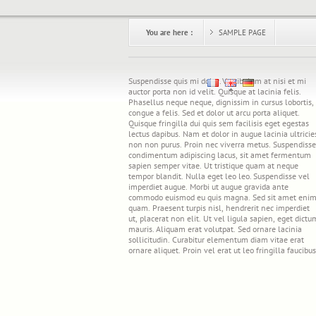
You are here :
SAMPLE PAGE
Suspendisse quis mi dolor. Vestibulum at nisi et mi
auctor porta non id velit. Quisque at lacinia felis.
Phasellus neque neque, dignissim in cursus lobortis,
congue a felis. Sed et dolor ut arcu porta aliquet.
Quisque fringilla dui quis sem facilisis eget egestas
lectus dapibus. Nam et dolor in augue lacinia ultricie
non non purus. Proin nec viverra metus. Suspendisse
condimentum adipiscing lacus, sit amet fermentum
sapien semper vitae. Ut tristique quam at neque
tempor blandit. Nulla eget leo leo. Suspendisse vel
imperdiet augue. Morbi ut augue gravida ante
commodo euismod eu quis magna. Sed sit amet eni
quam. Praesent turpis nisl, hendrerit nec imperdiet
ut, placerat non elit. Ut vel ligula sapien, eget dictu
mauris. Aliquam erat volutpat. Sed ornare lacinia
sollicitudin. Curabitur elementum diam vitae erat
ornare aliquet. Proin vel erat ut leo fringilla faucibus