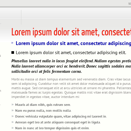
S
Lorem ipsum dolor sit amet, consectetu
Lorem ipsum dolor sit amet, consectetur adipiscing 
Lorem ipsum dolor sit amet, consectetur adipiscing elit.
s
Phasellus laoreet nulla in lacus feugiat eleifend. Nullam egestas pretium
Nulla laoreet ullamcorper orci ac hendrerit. Donec sagittis sodales ma
sollicitudin orci at felis fermentum corna.
Morbi eu massa ut diam tempus elementum sed venenatis diam. Cras vitae lacus 
m
sem id adipiscing. Curabitur non velit sit amet dolor malesuada aliquet id a puru
mattis augue. Sed consequat elit ut arcu ultricies at ornare mi pharetra. Pellente
m
malesuada fames ac turpis egestas. Quisque mattis nisl vitae erat dignissim blandi
imperdiet in egestas vitae, auctor interdum mi
.
Mauris at diam nibh, quis rutrum sem
.
Nam eu purus nulla, non mollis nulla
.
Donec vehicula vulputate quam, vitae adipiscing mi laoreet in
.
Aenean eget leo at ante aliquam consequat eget in ligula
.
Nam in nunc at leo tempor dignissim quis et enim
.