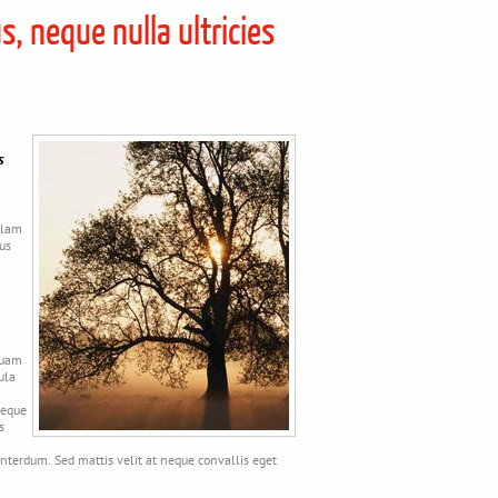
s, neque nulla ultricies
s
llam
ius
quam
ula
neque
s
.
 interdum. Sed mattis velit at neque convallis eget