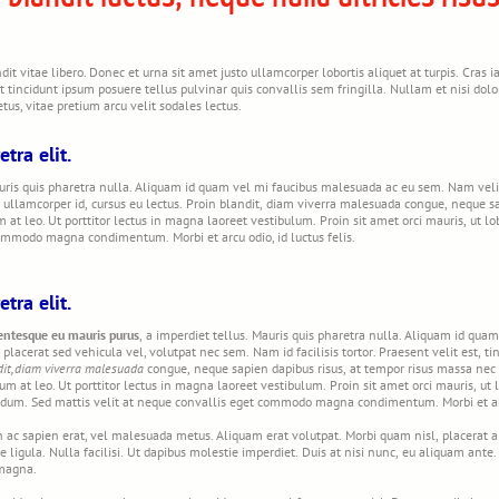
it vitae libero. Donec et urna sit amet justo ullamcorper lobortis aliquet at turpis. Cras 
nt tincidunt ipsum posuere tellus pulvinar quis convallis sem fringilla. Nullam et nisi dolo
tus, vitae pretium arcu velit sodales lectus.
tra elit.
uris quis pharetra nulla. Aliquam id quam vel mi faucibus malesuada ac eu sem. Nam velit
t ut ullamcorper id, cursus eu lectus. Proin blandit, diam viverra malesuada congue, neque 
at leo. Ut porttitor lectus in magna laoreet vestibulum. Proin sit amet orci mauris, ut lo
commodo magna condimentum. Morbi et arcu odio, id luctus felis.
tra elit.
entesque eu mauris purus
, a imperdiet tellus. Mauris quis pharetra nulla. Aliquam id qu
, placerat sed vehicula vel, volutpat nec sem. Nam id facilisis tortor. Praesent velit est, t
dit, diam viverra malesuada
congue, neque sapien dapibus risus, at tempor risus massa nec
ium at leo. Ut porttitor lectus in magna laoreet vestibulum. Proin sit amet orci mauris, ut
rdum. Sed mattis velit at neque convallis eget commodo magna condimentum. Morbi et arcu
n ac sapien erat, vel malesuada metus. Aliquam erat volutpat. Morbi quam nisl, placerat a 
e ligula. Nulla facilisi. Ut dapibus molestie imperdiet. Duis at nisi nunc, eu aliquam ant
magna.