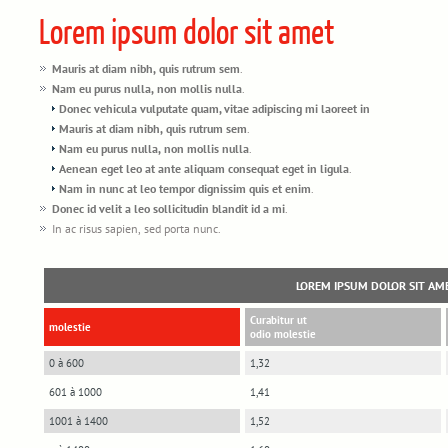
Lorem ipsum dolor sit amet
Mauris at diam nibh, quis rutrum sem
.
Nam eu purus nulla, non mollis nulla
.
Donec vehicula vulputate quam, vitae adipiscing mi laoreet in
Mauris at diam nibh, quis rutrum sem
.
Nam eu purus nulla, non mollis nulla
.
Aenean eget leo at ante aliquam consequat eget in ligula
.
Nam in nunc at leo tempor dignissim quis et enim
.
Donec id velit a leo sollicitudin blandit id a mi
.
In ac risus sapien, sed porta nunc.
LOREM IPSUM DOLOR SIT AM
Curabitur ut
molestie
odio molestie
0 à 600
1,32
601 à 1000
1,41
1001 à 1400
1,52