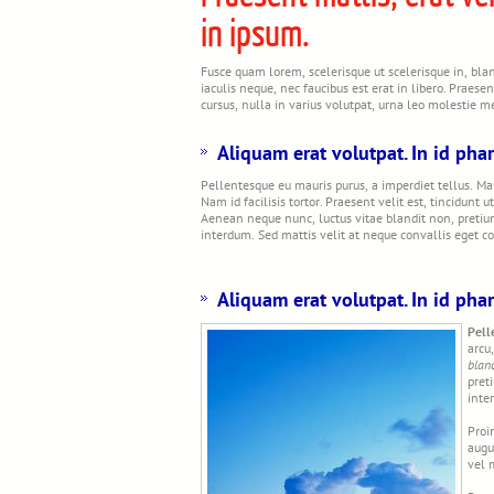
in ipsum.
Fusce quam lorem, scelerisque ut scelerisque in, bland
iaculis neque, nec faucibus est erat in libero. Praese
cursus, nulla in varius volutpat, urna leo molestie me
Aliquam erat volutpat. In id phare
Pellentesque eu mauris purus, a imperdiet tellus. Ma
Nam id facilisis tortor. Praesent velit est, tincidun
Aenean neque nunc, luctus vitae blandit non, pretium 
interdum. Sed mattis velit at neque convallis eget 
Aliquam erat volutpat. In id phare
Pell
arcu
blan
pret
inte
Proi
augu
vel 